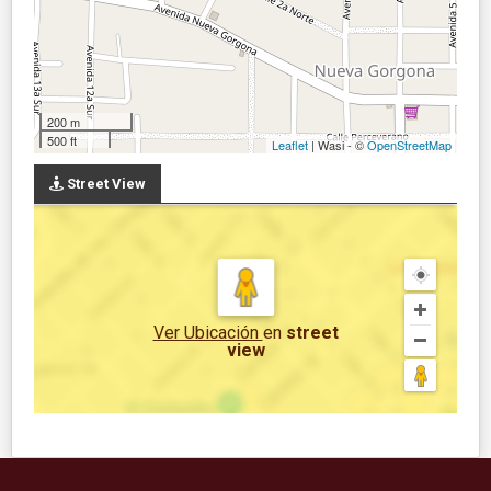
200 m
500 ft
Leaflet
| Wasi - ©
OpenStreetMap
Street View
Ver Ubicación
en
street
view