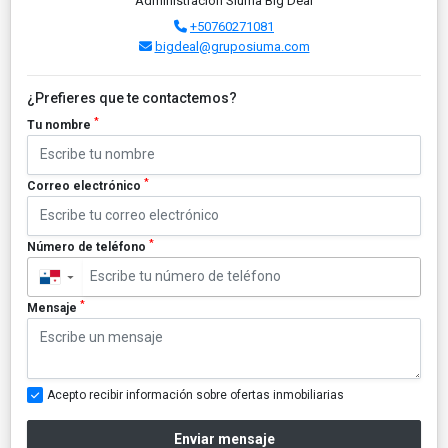
Administración Siuma Big Deal
+50760271081
bigdeal@gruposiuma.com
¿Prefieres que te contactemos?
*
Tu nombre
*
Correo electrónico
*
Número de teléfono
▼
*
Mensaje
Acepto recibir información sobre ofertas inmobiliarias
Enviar mensaje