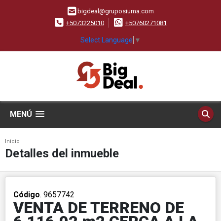
bigdeal@gruposiuma.com
+5073225010
+50760271081
Select Language
▼
MENÚ
Inicio
Detalles del inmueble
Código
. 9657742
VENTA DE TERRENO DE