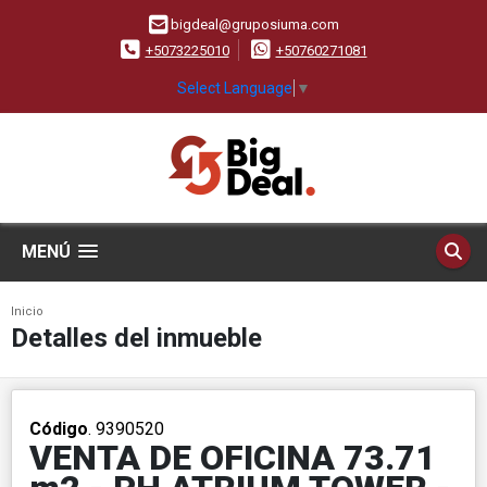
bigdeal@gruposiuma.com
+5073225010
+50760271081
Select Language
▼
MENÚ
Inicio
Detalles del inmueble
Código
. 9390520
VENTA DE OFICINA 73.71