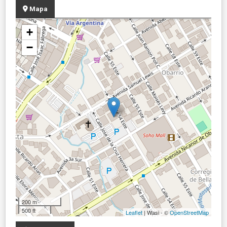
Mapa
+
−
200 m
500 ft
Leaflet
| Wasi - ©
OpenStreetMap