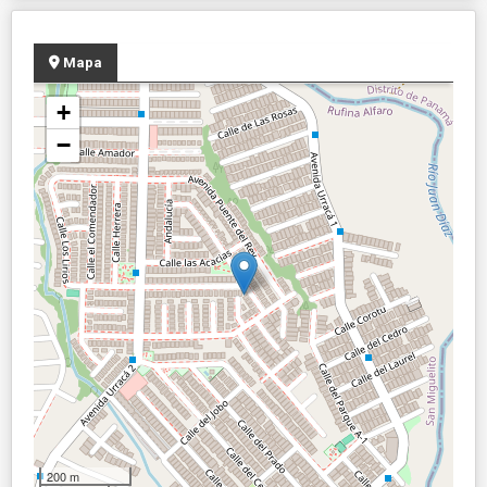
Mapa
+
−
200 m