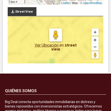
500 ft
Leaflet
| Wasi - ©
OpenStreetMap
Street View
Ver Ubicación
en
street
view
QUIÉNES SOMOS
Big Deal conecta oportunidades inmobiliarias en distress y
bienes reposeídos con inversionistas estratégicos. Ofrecemos
acceso exclusivo, análisis técnico y procesos ágiles para lograr