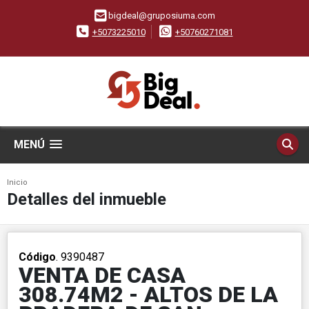
bigdeal@gruposiuma.com
+5073225010
+50760271081
MENÚ
Inicio
Detalles del inmueble
Código
. 9390487
VENTA DE CASA
308.74M2 - ALTOS DE LA