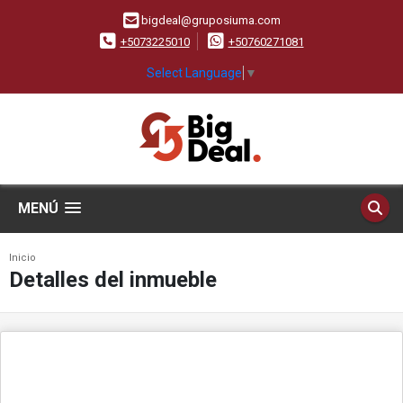
bigdeal@gruposiuma.com
+5073225010
+50760271081
Select Language
▼
MENÚ
Inicio
Detalles del inmueble