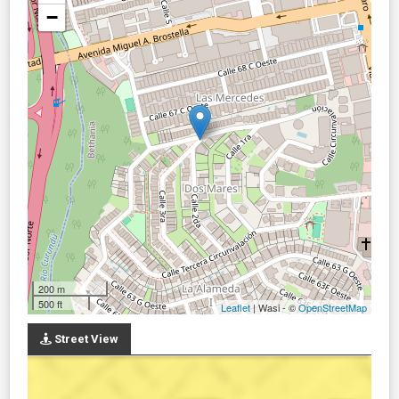
−
200 m
500 ft
Leaflet
| Wasi - ©
OpenStreetMap
Street View