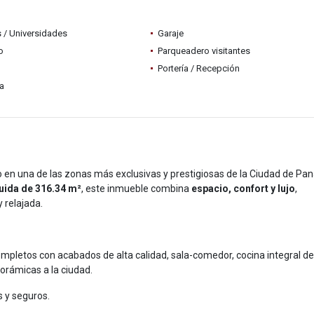
 / Universidades
Garaje
o
Parqueadero visitantes
Portería / Recepción
ia
 en una de las zonas más exclusivas y prestigiosas de la Ciudad de Pa
uida de 316.34 m²
, este inmueble combina
espacio, confort y lujo
,
y relajada.
pletos con acabados de alta calidad, sala-comedor, cocina integral de
orámicas a la ciudad.
s y seguros.