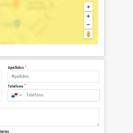
*
Apellidos
*
Teléfono
▼
iarias