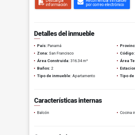
Descargar
Recomendar inmueble
información
por correo electrónico
Detalles del inmueble
País:
Panamá
Provinc
Zona:
San Francisco
Código:
Área Construida:
316.34 m²
Área Te
Baños:
2
Estacio
Tipo de inmueble:
Apartamento
Tipo de
Características internas
Balcón
Cocina i