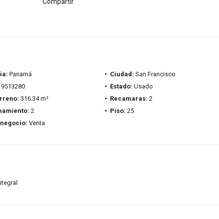
Compartir
ia:
Panamá
Ciudad:
San Francisco
9513280
Estado:
Usado
rreno:
316.34 m²
Recamaras:
2
namiento:
2
Piso:
25
 negocio:
Venta
ntegral