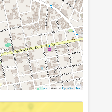
Leaflet
| Wasi - ©
OpenStreetMap