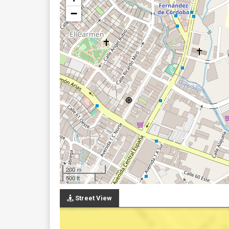
−
200 m
500 ft
Street View