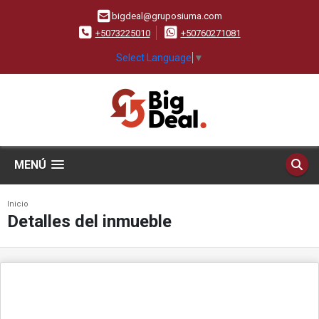
bigdeal@gruposiuma.com
+5073225010
+50760271081
Select Language
▼
MENÚ
Inicio
Detalles del inmueble