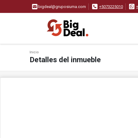
bigdeal@gruposiuma.com
+5073225010
Inicio
Detalles del inmueble