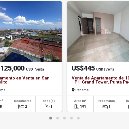
125,000
US$445
USD
| Venta
USD
| Venta
amento en Venta en San
Venta de Apartamento de 1
lito
- PH Grand Tower, Punta Pac
ama
Panama
2
2
m
Recamaras
Baño(s)
Área m
Recamaras
B
8
2
1
191
1