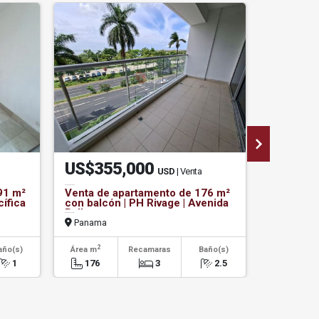
US$355,000
US$7,
USD
| Venta
91 m²
Venta de apartamento de 176 m²
VENTA DE
ífica
con balcón | PH Rivage | Avenida
EN PH O
Balboa
PLAZA
Panama
Panama
2
2
año(s)
Área m
Recamaras
Baño(s)
Área m
1
176
3
2.5
3184