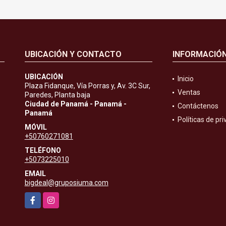
UBICACIÓN Y CONTACTO
INFORMACIÓ
UBICACIÓN
Inicio
Plaza Fidanque, Vía Porras y, Av. 3C Sur,
Ventas
Paredes, Planta baja
Ciudad de Panamá - Panamá -
Contáctenos
Panamá
Políticas de pr
MÓVIL
+50760271081
TELÉFONO
+5073225010
EMAIL
bigdeal@gruposiuma.com
Facebook
Instagram