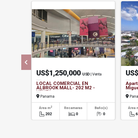
US$1,250,000
US$
USD
| Venta
LOCAL COMERCIAL EN
Apart
ALBROOK MALL- 202 M2 -
Migue
VENTA
Panama
Pan
2
Área m
Recamaras
Baño(s)
Área 
202
0
0
6