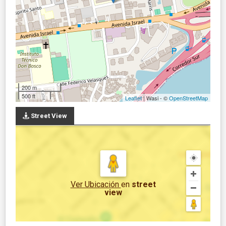
200 m
500 ft
Leaflet
| Wasi - ©
OpenStreetMap
Street View
Ver Ubicación
en
street
view