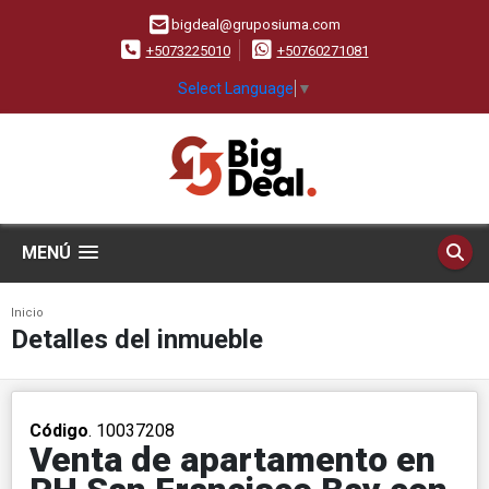
bigdeal@gruposiuma.com
+5073225010
+50760271081
Select Language
▼
MENÚ
Inicio
Detalles del inmueble
Código
. 10037208
Venta de apartamento en