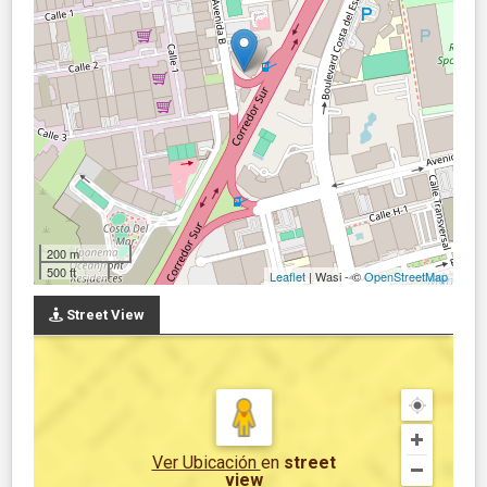
200 m
500 ft
Leaflet
| Wasi - ©
OpenStreetMap
Street View
Ver Ubicación
en
street
view