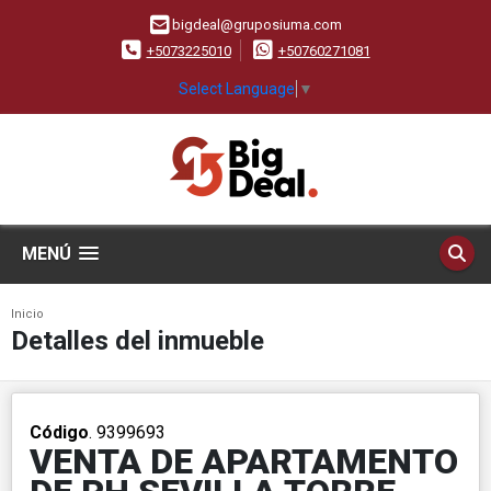
bigdeal@gruposiuma.com
+5073225010
+50760271081
Select Language
▼
MENÚ
Inicio
Detalles del inmueble
Código
. 9399693
VENTA DE APARTAMENTO