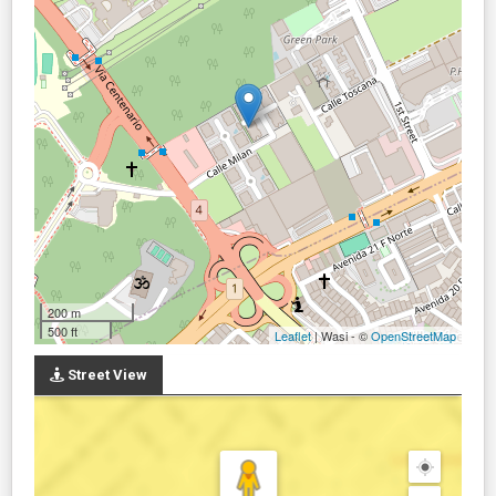
200 m
500 ft
Leaflet
| Wasi - ©
OpenStreetMap
Street View