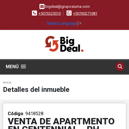
bigdeal@gruposiuma.com
+5073225010
+50760271081
Select Language
▼
MENÚ
Inicio
Detalles del inmueble
Código
. 9418528
VENTA DE APARTMENTO