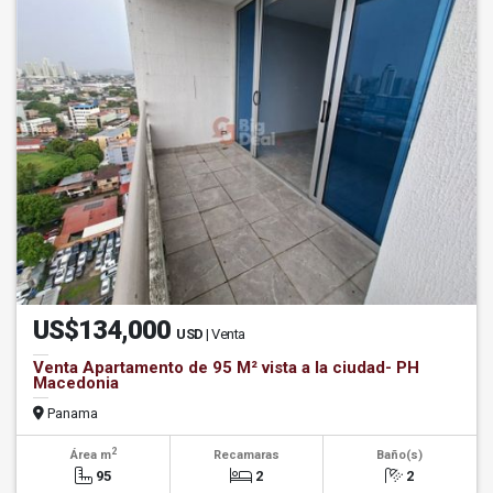
US$134,000
USD
| Venta
Venta Apartamento de 95 M² vista a la ciudad- PH
Macedonia
Panama
2
Área m
Recamaras
Baño(s)
95
2
2