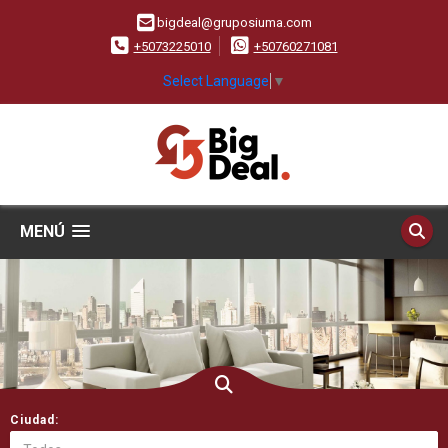
bigdeal@gruposiuma.com
+5073225010
+50760271081
Select Language
▼
MENÚ
Ciudad: